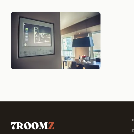
7ROOM
Z