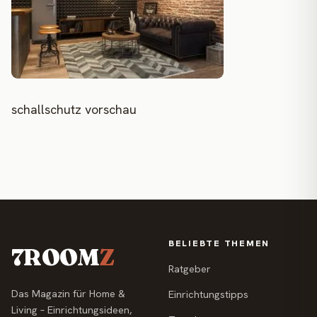
schallschutz vorschau
BELIEBTE THEMEN
7ROOM
Z
Ratgeber
Das Magazin für Home &
Einrichtungstipps
Living – Einrichtungsideen,