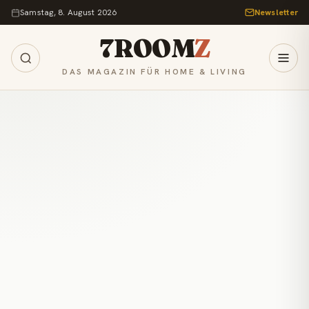
Zum Inhalt springen
Samstag, 8. August 2026
Newsletter
7ROOM
Z
DAS MAGAZIN FÜR HOME & LIVING