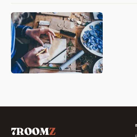
7ROOM
Z