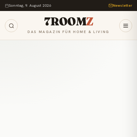
Zum Inhalt springen
Sonntag, 9. August 2026
Newsletter
7ROOM
Z
DAS MAGAZIN FÜR HOME & LIVING