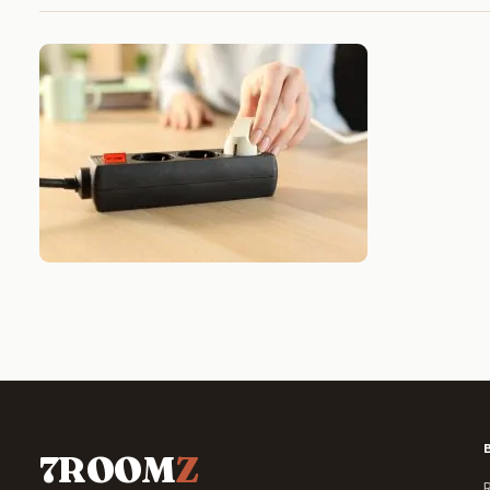
7ROOM
Z