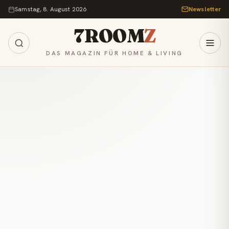
Zum Inhalt springen
Samstag, 8. August 2026
Newsletter
7ROOM
Z
DAS MAGAZIN FÜR HOME & LIVING