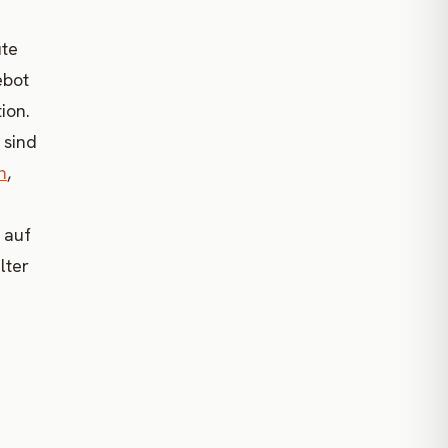
ute
ebot
ion.
 sind
n
,
 auf
lter