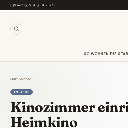
Zum Inhalt springen
Sonntag, 9. August 2026
SO WOHNEN DIE STA
Start
›
Anlässe
ANLÄSSE
Kinozimmer einric
Heimkino