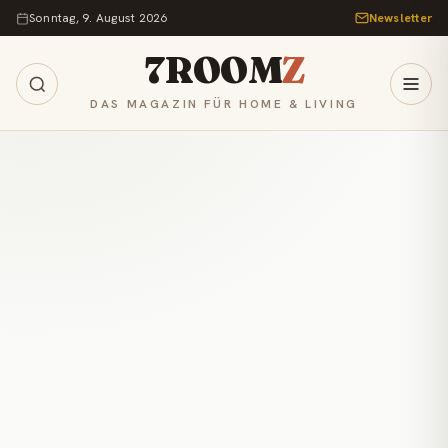
Zum Inhalt springen
Sonntag, 9. August 2026
Newsletter
7ROOM
Z
DAS MAGAZIN FÜR HOME & LIVING