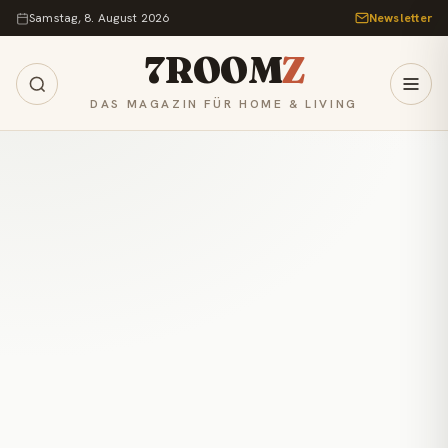
Zum Inhalt springen
Samstag, 8. August 2026
Newsletter
7ROOM
Z
DAS MAGAZIN FÜR HOME & LIVING