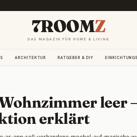
7ROOM
Z
DAS MAGAZIN FÜR HOME & LIVING
RS
ARCHITEKTUR
RATGEBER & DIY
EINRICHTUNG
 Wohnzimmer leer 
ktion erklärt
eue-ar-app-soll-vorhandene-moebel-auf-magische-w