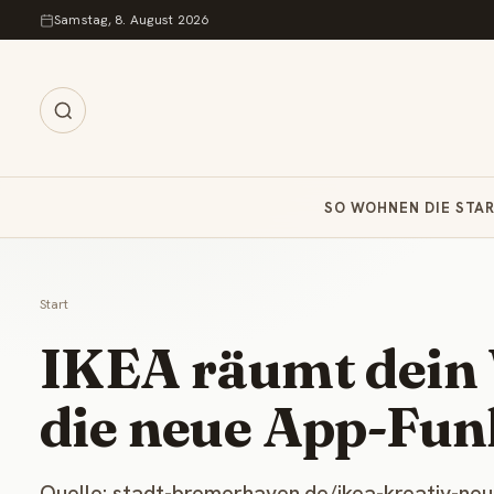
Zum Inhalt springen
Samstag, 8. August 2026
SO WOHNEN DIE STA
Start
IKEA räumt dein
die neue App-Fun
Quelle: stadt-bremerhaven.de/ikea-kreativ-n