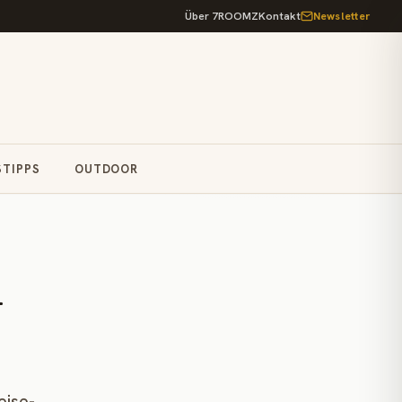
Über 7ROOMZ
Kontakt
Newsletter
STIPPS
OUTDOOR
–
eise-