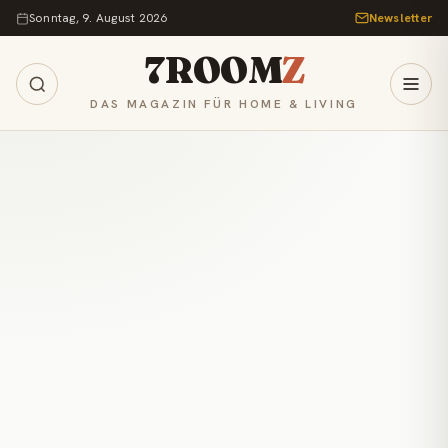
Zum Inhalt springen
Sonntag, 9. August 2026
Newsletter
7ROOM
Z
DAS MAGAZIN FÜR HOME & LIVING