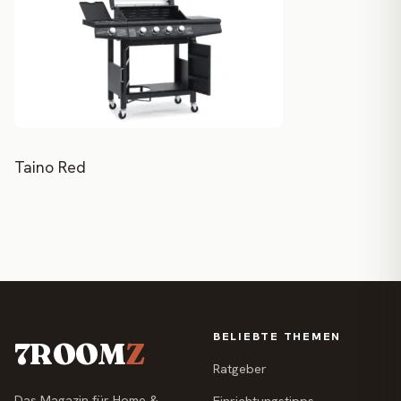
Taino Red
BELIEBTE THEMEN
7ROOM
Z
Ratgeber
Das Magazin für Home &