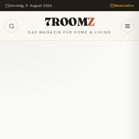
Zum Inhalt springen
Sonntag, 9. August 2026
Newsletter
7ROOM
Z
DAS MAGAZIN FÜR HOME & LIVING