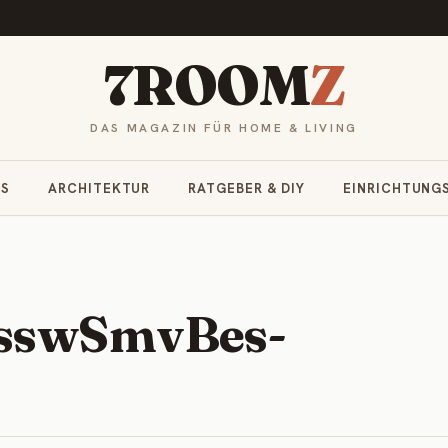
7ROOM
Z
DAS MAGAZIN FÜR HOME & LIVING
RS
ARCHITEKTUR
RATGEBER & DIY
EINRICHTUNG
SsswSmvBes-