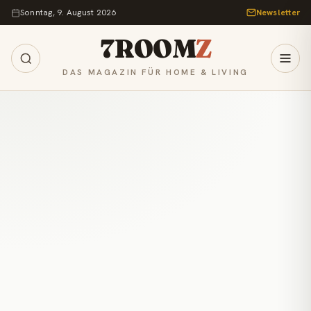
Zum Inhalt springen
Sonntag, 9. August 2026
Newsletter
7ROOM
Z
DAS MAGAZIN FÜR HOME & LIVING