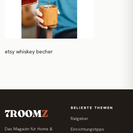
etsy whiskey becher
BELIEBTE THEMEN
7ROOM
Z
Ratgeber
Das Magazin für Home &
Einrichtungstipps