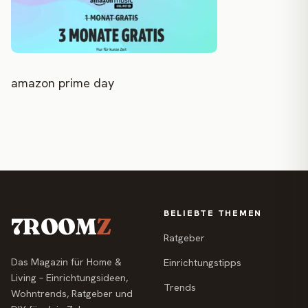
amazon prime day
BELIEBTE THEMEN
7ROOM
Z
Ratgeber
Das Magazin für Home &
Einrichtungstipps
Living – Einrichtungsideen,
Trends
Wohntrends, Ratgeber und