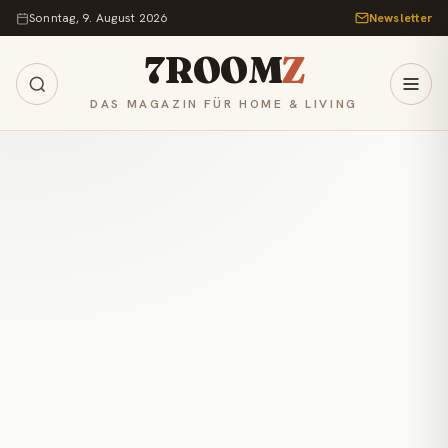
Zum Inhalt springen
Sonntag, 9. August 2026
Newsletter
7ROOM
Z
DAS MAGAZIN FÜR HOME & LIVING