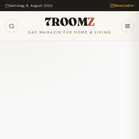
Zum Inhalt springen
Samstag, 8. August 2026
Newsletter
7ROOM
Z
DAS MAGAZIN FÜR HOME & LIVING