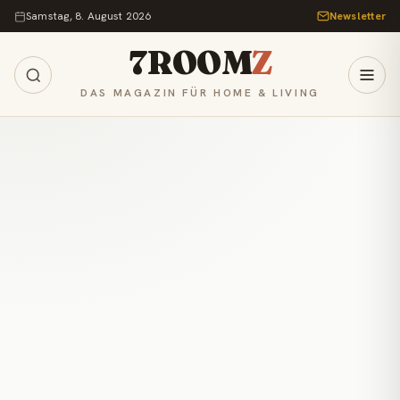
Zum Inhalt springen
Samstag, 8. August 2026
Newsletter
7ROOM
Z
DAS MAGAZIN FÜR HOME & LIVING