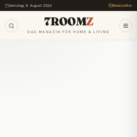
Zum Inhalt springen
Samstag, 8. August 2026
Newsletter
7ROOM
Z
DAS MAGAZIN FÜR HOME & LIVING