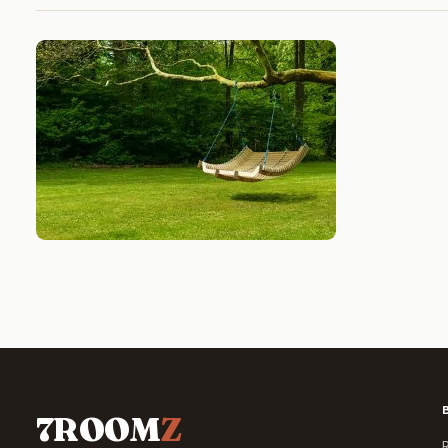
7ROOM
Z