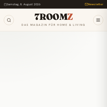
Zum Inhalt springen
Samstag, 8. August 2026
Newsletter
7ROOM
Z
DAS MAGAZIN FÜR HOME & LIVING