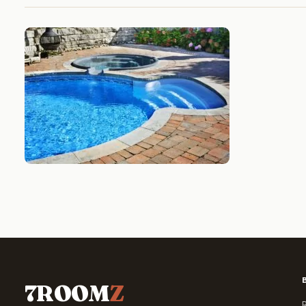
7ROOM
Z