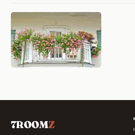
7ROOM
Z