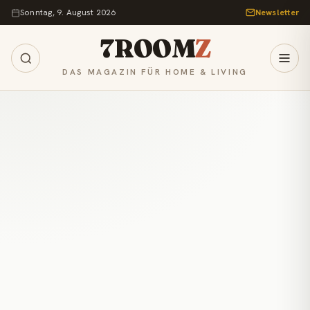
Zum Inhalt springen
Sonntag, 9. August 2026
Newsletter
7ROOM
Z
DAS MAGAZIN FÜR HOME & LIVING