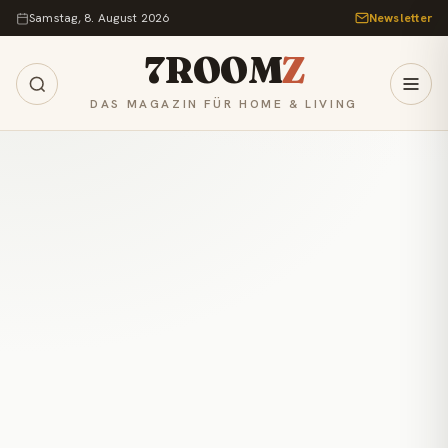
Zum Inhalt springen
Samstag, 8. August 2026
Newsletter
7ROOM
Z
DAS MAGAZIN FÜR HOME & LIVING