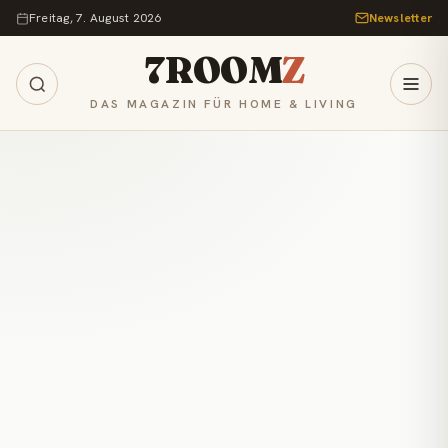
Zum Inhalt springen
Freitag, 7. August 2026
Newsletter
7ROOM
Z
DAS MAGAZIN FÜR HOME & LIVING