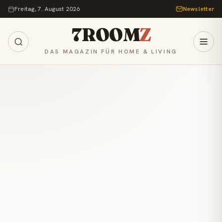
Zum Inhalt springen
Freitag, 7. August 2026
Newsletter
7ROOM
Z
DAS MAGAZIN FÜR HOME & LIVING