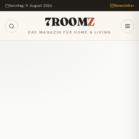
Zum Inhalt springen
Sonntag, 9. August 2026
Newsletter
7ROOM
Z
DAS MAGAZIN FÜR HOME & LIVING