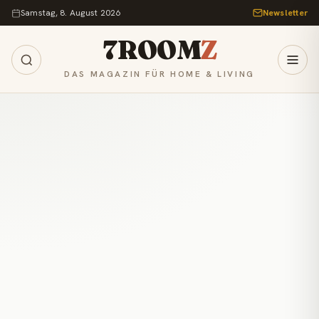
Zum Inhalt springen
Samstag, 8. August 2026
Newsletter
7ROOM
Z
DAS MAGAZIN FÜR HOME & LIVING