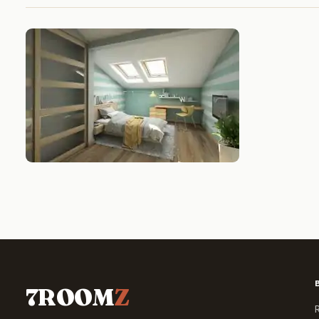
7ROOM
Z