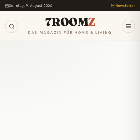
Zum Inhalt springen
Sonntag, 9. August 2026
Newsletter
7ROOM
Z
DAS MAGAZIN FÜR HOME & LIVING