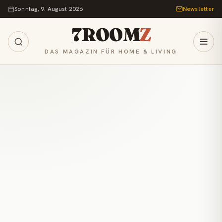
Zum Inhalt springen
Sonntag, 9. August 2026
Newsletter
7ROOM
Z
DAS MAGAZIN FÜR HOME & LIVING