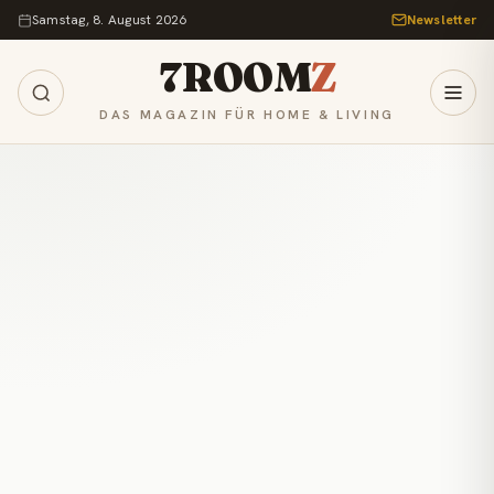
Zum Inhalt springen
Samstag, 8. August 2026
Newsletter
7ROOM
Z
DAS MAGAZIN FÜR HOME & LIVING