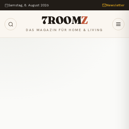
Zum Inhalt springen
Samstag, 8. August 2026
Newsletter
7ROOM
Z
DAS MAGAZIN FÜR HOME & LIVING