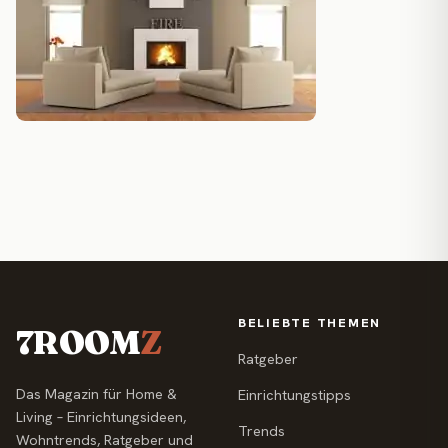
BELIEBTE THEMEN
7ROOM
Z
Ratgeber
Das Magazin für Home &
Einrichtungstipps
Living – Einrichtungsideen,
Trends
Wohntrends, Ratgeber und