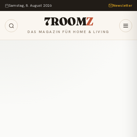
Zum Inhalt springen
Samstag, 8. August 2026
Newsletter
7ROOM
Z
DAS MAGAZIN FÜR HOME & LIVING