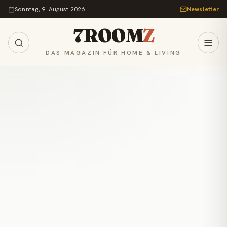
Zum Inhalt springen
Sonntag, 9. August 2026
Newsletter
7ROOM
Z
DAS MAGAZIN FÜR HOME & LIVING