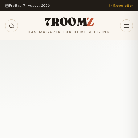
Zum Inhalt springen
Freitag, 7. August 2026
Newsletter
7ROOM
Z
DAS MAGAZIN FÜR HOME & LIVING