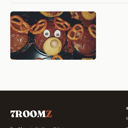
7ROOM
Z