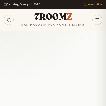
Zum Inhalt springen
Samstag, 8. August 2026
Newsletter
7ROOM
Z
DAS MAGAZIN FÜR HOME & LIVING