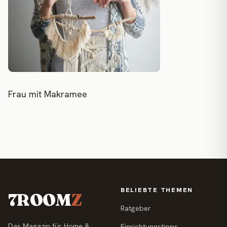
Frau mit Makramee
BELIEBTE THEMEN
7ROOM
Z
Ratgeber
Das Magazin für Home &
Einrichtungstipps