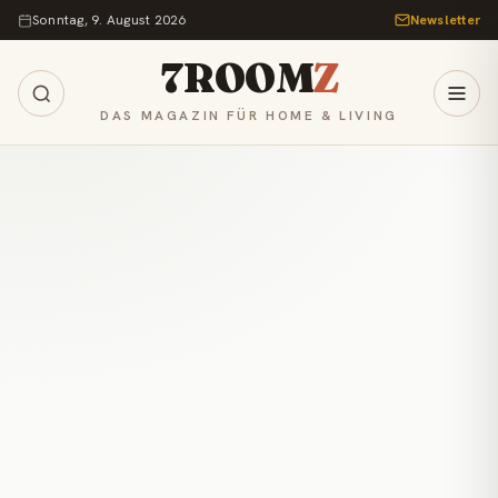
Zum Inhalt springen
Sonntag, 9. August 2026
Newsletter
7ROOM
Z
DAS MAGAZIN FÜR HOME & LIVING