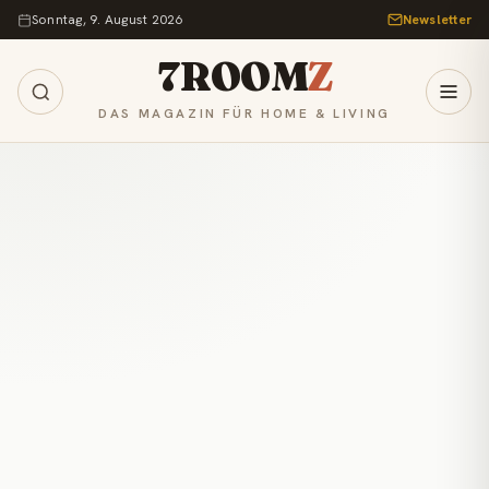
Zum Inhalt springen
Sonntag, 9. August 2026
Newsletter
7ROOM
Z
DAS MAGAZIN FÜR HOME & LIVING