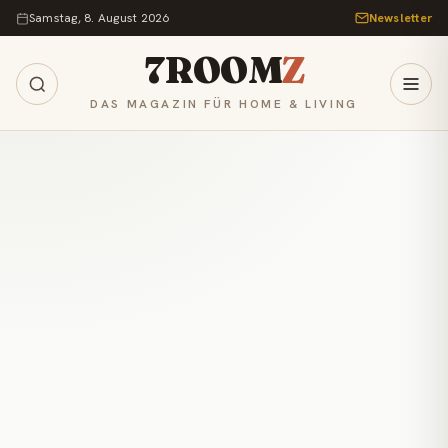
Zum Inhalt springen
Samstag, 8. August 2026
Newsletter
7ROOM
Z
DAS MAGAZIN FÜR HOME & LIVING