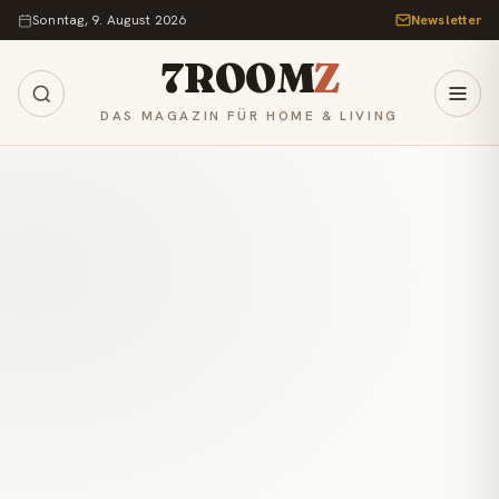
Zum Inhalt springen
Sonntag, 9. August 2026
Newsletter
7ROOM
Z
DAS MAGAZIN FÜR HOME & LIVING