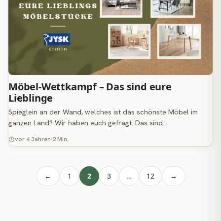
Möbel-Wettkampf – Das sind eure
Lieblinge
Spieglein an der Wand, welches ist das schönste Möbel im
ganzen Land? Wir haben euch gefragt. Das sind…
vor 4 Jahren
2 Min.
←
1
2
3
…
12
→