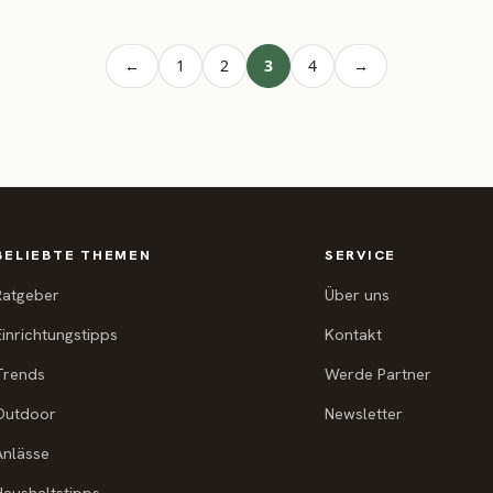
←
1
2
3
4
→
BELIEBTE THEMEN
SERVICE
Ratgeber
Über uns
Einrichtungstipps
Kontakt
Trends
Werde Partner
Outdoor
Newsletter
Anlässe