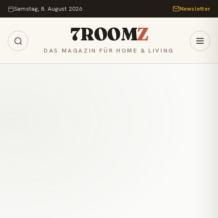
Zum Inhalt springen
Samstag, 8. August 2026
Newsletter
7ROOM
Z
DAS MAGAZIN FÜR HOME & LIVING