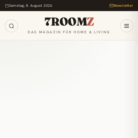
Zum Inhalt springen
Samstag, 8. August 2026
Newsletter
7ROOM
Z
DAS MAGAZIN FÜR HOME & LIVING